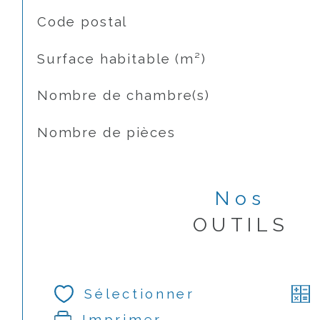
TRAD_SIROCCO_Caracteristique
Valeurs
Code postal
Surface habitable (m²)
Nombre de chambre(s)
Nombre de pièces
Nos
OUTILS
Sélectionner
Imprimer