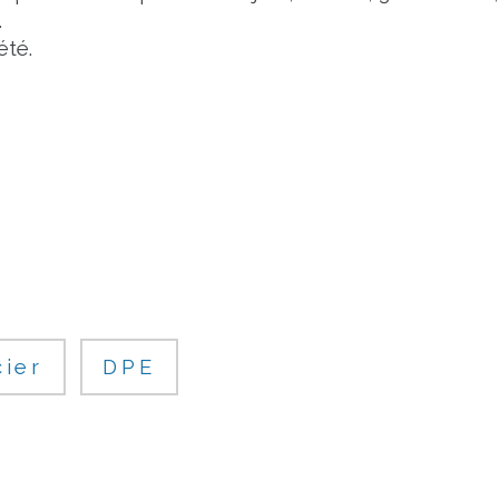
.
été.
cier
DPE