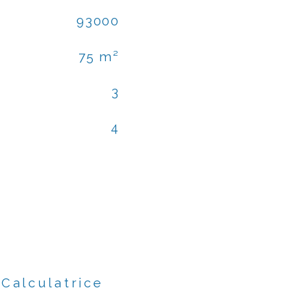
93000
75 m²
3
4
Calculatrice