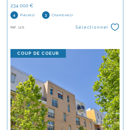
234 000 €
4
Pièce(s)
3
Chambre(s)
Sélectionner
Réf : 1171
COUP DE COEUR