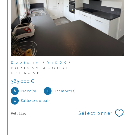
Bobigny (93000)
BOBIGNY AUGUSTE
DELAUNE
385 000 €
6
Pièce(s)
4
Chambre(s)
1
Salle(s) de bain
Sélectionner
Réf : 1195