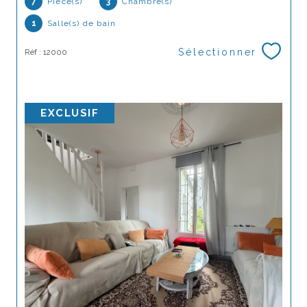
7
Pièce(s)
3
Chambre(s)
1
Salle(s) de bain
Sélectionner
Réf : 12000
EXCLUSIF