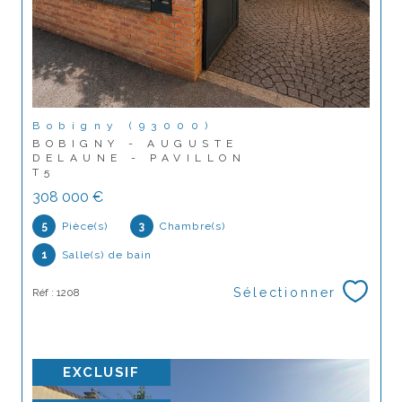
Bobigny (93000)
BOBIGNY - AUGUSTE
DELAUNE - PAVILLON
T5
308 000 €
5
Pièce(s)
3
Chambre(s)
1
Salle(s) de bain
Sélectionner
Réf : 1208
EXCLUSIF