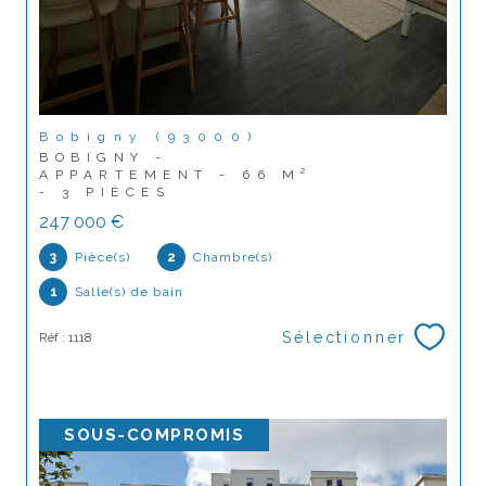
Bobigny (93000)
BOBIGNY -
APPARTEMENT - 66 M²
- 3 PIÈCES
247 000 €
3
Pièce(s)
2
Chambre(s)
1
Salle(s) de bain
Sélectionner
Réf : 1118
SOUS-COMPROMIS