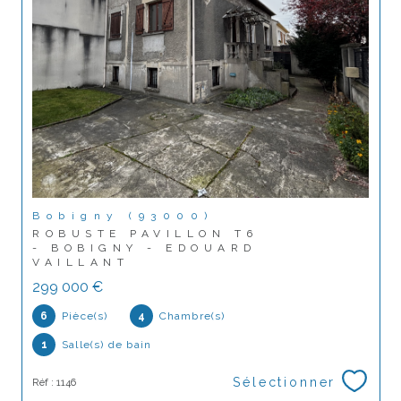
Bobigny (93000)
ROBUSTE PAVILLON T6
- BOBIGNY - EDOUARD
VAILLANT
299 000 €
6
Pièce(s)
4
Chambre(s)
1
Salle(s) de bain
Sélectionner
Réf : 1146