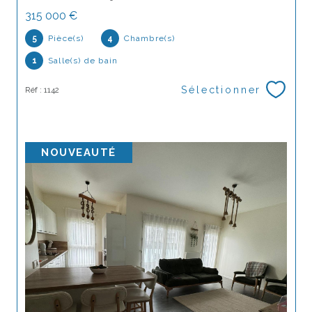
315 000 €
5
Pièce(s)
4
Chambre(s)
1
Salle(s) de bain
Sélectionner
Réf : 1142
NOUVEAUTÉ