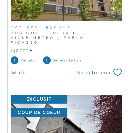
Bobigny (93000)
BOBIGNY - COEUR DE
VILLE MÉTRO 5 PABLO
PICASSO
142 000 €
1
Pièce(s)
1
Salle(s) de bain
Sélectionner
Réf : 1162
EXCLUSIF
COUP DE COEUR