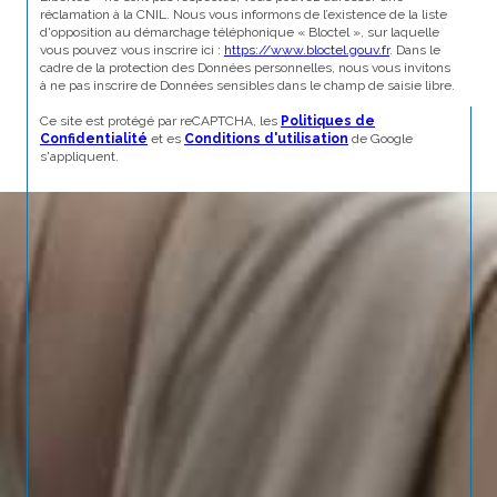
réclamation à la CNIL. Nous vous informons de l’existence de la liste
d'opposition au démarchage téléphonique « Bloctel », sur laquelle
vous pouvez vous inscrire ici :
https://www.bloctel.gouv.fr
. Dans le
cadre de la protection des Données personnelles, nous vous invitons
à ne pas inscrire de Données sensibles dans le champ de saisie libre.
Ce site est protégé par reCAPTCHA, les
Politiques de
Confidentialité
et es
Conditions d'utilisation
de Google
s'appliquent.