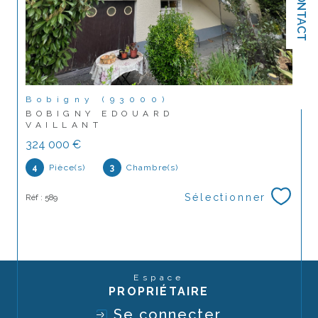
CONTACT
Bobigny (93000)
BOBIGNY EDOUARD
VAILLANT
324 000 €
4
Pièce(s)
3
Chambre(s)
Sélectionner
Réf : 589
Espace
PROPRIÉTAIRE
Se connecter