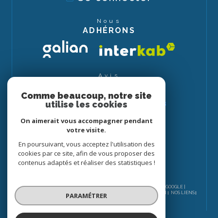
Nous
ADHÉRONS
Avis
CLIENTS
Comme beaucoup, notre site
utilise les cookies
On aimerait vous accompagner pendant
votre visite.
En poursuivant, vous acceptez l'utilisation des
cookies par ce site, afin de vous proposer des
contenus adaptés et réaliser des statistiques !
© 2026 | TOUS DROITS RÉSERVÉS | TRADUCTION POWERED BY GOOGLE |
NOS HONORAIRES
PLAN DU SITE
MENTIONS LÉGALES
ADMIN
NOS LIENS
PARAMÉTRER
POLITIQUE RGPD
COOKIES