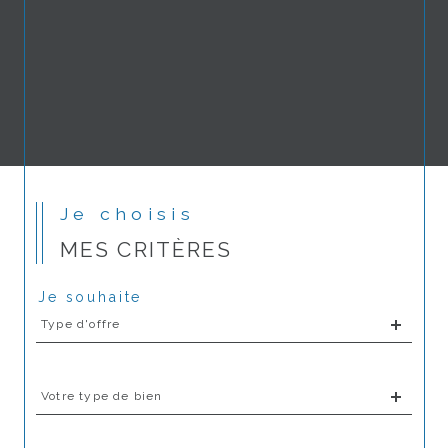
Je choisis
MES CRITÈRES
Je souhaite
Type
Type d'offre
d'offre
Type
Votre type de bien
d'offre