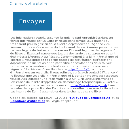
* Champ obligatoire
Envoyer
Les informations recueillies sur ce formulaire sont enregistrées dans un
fichier informatisé par La Boite Immo agissant comme Sous-traitant du
traitement pour la gestion de la clientèle/prospects de l'Agence / du
Réseau qui reste Responsable du Traitement de vos Données personnelles.
La base légale du traitement repose sur l'intérêt légitime de l'Agence /
du Réseau. Elles sont conservées jusqu'à demande de suppression et sont
destinées à l'Agence / au Réseau. Conformément à la loi « informatique et
libertés », vous disposez des droits d’accès, de rectification, d’effacement,
d’opposition, de limitation et de portabilité de vos données. Vous pouvez
retirer votre consentement à tout moment en contactant directement
l’Agence / Le Réseau. Consultez le site
https://cnil.fr/fr
pour plus
d’informations sur vos droits. Si vous estimez, après avoir contacté l'Agence /
le Réseau, que vos droits « Informatique et Libertés » ne sont pas respectés,
vous pouvez adresser une réclamation à la CNIL. Nous vous informons de
l’existence de la liste d'opposition au démarchage téléphonique « Bloctel »,
sur laquelle vous pouvez vous inscrire ici :
https://www.bloctel.gouv.fr
. Dans
le cadre de la protection des Données personnelles, nous vous invitons à ne
pas inscrire de Données sensibles dans le champ de saisie libre.
Ce site est protégé par reCAPTCHA, les
Politiques de Confidentialité
et es
Conditions d'utilisation
de Google s'appliquent.