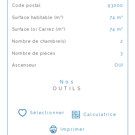
TRAD_SIROCCO_Caracteristique
Valeurs
Code postal
93000
Surface habitable (m²)
74 m²
Surface loi Carrez (m²)
74 m²
Nombre de chambre(s)
2
Nombre de pièces
3
Ascenseur
OUI
Nos
OUTILS
Sélectionner
Calculatrice
Imprimer