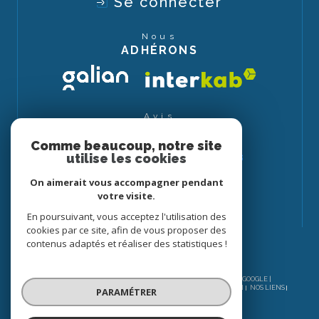
Se connecter
Nous
ADHÉRONS
Avis
CLIENTS
Comme beaucoup, notre site
utilise les cookies
On aimerait vous accompagner pendant
votre visite.
En poursuivant, vous acceptez l'utilisation des
cookies par ce site, afin de vous proposer des
contenus adaptés et réaliser des statistiques !
© 2026 | TOUS DROITS RÉSERVÉS | TRADUCTION POWERED BY GOOGLE |
NOS HONORAIRES
PLAN DU SITE
MENTIONS LÉGALES
ADMIN
NOS LIENS
PARAMÉTRER
POLITIQUE RGPD
COOKIES