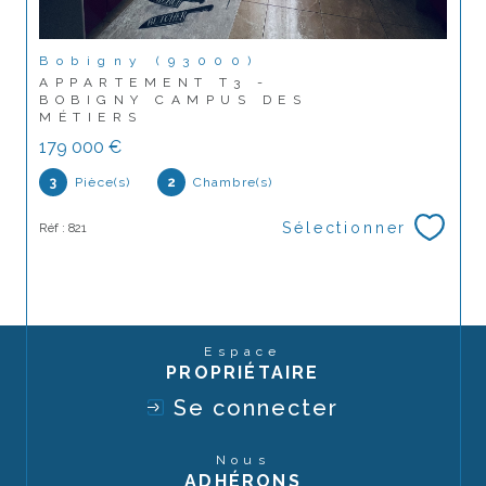
Bobigny (93000)
APPARTEMENT T3 -
BOBIGNY CAMPUS DES
MÉTIERS
179 000 €
3
Pièce(s)
2
Chambre(s)
Sélectionner
Réf : 821
Espace
PROPRIÉTAIRE
Se connecter
Nous
ADHÉRONS