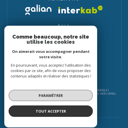
Avis
CLIENTS
Comme beaucoup, notre site
utilise les cookies
On aimerait vous accompagner pendant
votre visite.
En poursuivant, vous acceptez l'utilisation des
cookies par ce site, afin de vous proposer des
contenus adaptés et réaliser des statistiques !
© 2026 | TOUS DROITS RÉSERVÉS | TRADUCTION POWERED BY GOOGLE |
NOS HONORAIRES
PLAN DU SITE
MENTIONS LÉGALES
ADMIN
NOS LIENS
PARAMÉTRER
POLITIQUE RGPD
COOKIES
TOUT ACCEPTER