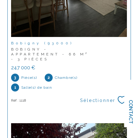
Bobigny (93000)
BOBIGNY -
APPARTEMENT - 66 M²
- 3 PIÈCES
247 000 €
3
Pièce(s)
2
Chambre(s)
1
Salle(s) de bain
Sélectionner
Réf : 1118
CONTACT