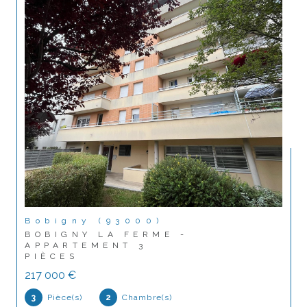
Bobigny (93000)
BOBIGNY LA FERME -
APPARTEMENT 3
PIÈCES
217 000 €
3
Pièce(s)
2
Chambre(s)