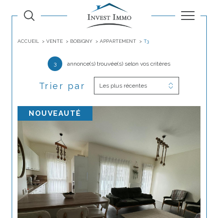
ACCUEIL
VENTE
BOBIGNY
APPARTEMENT
T3
3
annonce(s) trouvée(s) selon vos critères
Trier par
Les plus récentes
NOUVEAUTÉ