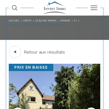
ACCUEIL
VENTE
LE BLANC MESNIL
MAISON
T7
PAVILLON TRADITIONNEL T7 LE BLANC MESNIL
Retour aux résultats
PRIX EN BAISSE