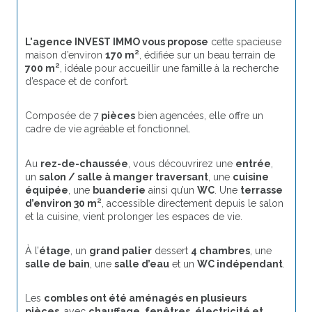
L'agence INVEST IMMO vous propose
 cette spacieuse 
maison d’environ 
170 m²
, édifiée sur un beau terrain de 
700 m²
, idéale pour accueillir une famille à la recherche 
d’espace et de confort.
Composée de 7
 pièces
 bien agencées, elle offre un 
cadre de vie agréable et fonctionnel.
Au 
rez-de-chaussée
, vous découvrirez une 
entrée
, 
un 
salon / salle à manger traversant
, une 
cuisine 
équipée
, une 
buanderie
 ainsi qu’un 
WC
. Une 
terrasse 
d’environ 30 m²
, accessible directement depuis le salon 
et la cuisine, vient prolonger les espaces de vie.
À l’
étage
, un 
grand palier
 dessert 
4 chambres
, une 
salle de bain
, une 
salle d’eau
 et un 
WC indépendant
.
Les 
combles ont été aménagés en plusieurs 
pièces
, avec 
chauffage, fenêtres, électricité et 