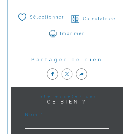
Sélectionner
Calculatrice
Imprimer
Partager ce bien
Intéressé(e) par
CE BIEN ?
Nom *