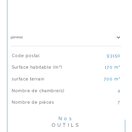
général
TRAD_SIROCCO_Caracteristique
Valeurs
Code postal
93150
Surface habitable (m²)
170 m²
surface terrain
700 m²
Nombre de chambre(s)
4
Nombre de pièces
7
Nos
OUTILS