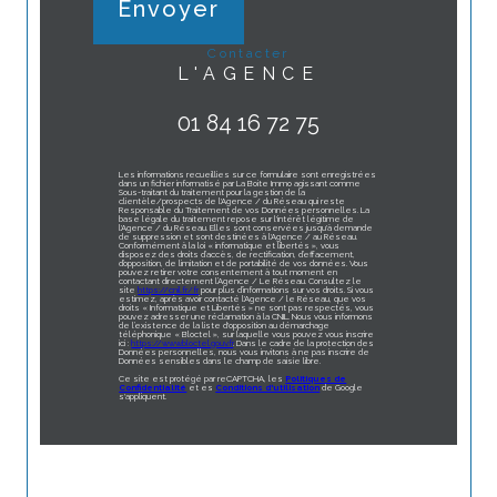
Envoyer
contacter
L'AGENCE
01 84 16 72 75
Les informations recueillies sur ce formulaire sont enregistrées
dans un fichier informatisé par La Boite Immo agissant comme
Sous-traitant du traitement pour la gestion de la
clientèle/prospects de l'Agence / du Réseau qui reste
Responsable du Traitement de vos Données personnelles. La
base légale du traitement repose sur l'intérêt légitime de
l'Agence / du Réseau. Elles sont conservées jusqu'à demande
de suppression et sont destinées à l'Agence / au Réseau.
Conformément à la loi « informatique et libertés », vous
disposez des droits d’accès, de rectification, d’effacement,
d’opposition, de limitation et de portabilité de vos données. Vous
pouvez retirer votre consentement à tout moment en
contactant directement l’Agence / Le Réseau. Consultez le
site
https://cnil.fr/fr
pour plus d’informations sur vos droits. Si vous
estimez, après avoir contacté l'Agence / le Réseau, que vos
droits « Informatique et Libertés » ne sont pas respectés, vous
pouvez adresser une réclamation à la CNIL. Nous vous informons
de l’existence de la liste d'opposition au démarchage
téléphonique « Bloctel », sur laquelle vous pouvez vous inscrire
ici :
https://www.bloctel.gouv.fr
. Dans le cadre de la protection des
Données personnelles, nous vous invitons à ne pas inscrire de
Données sensibles dans le champ de saisie libre.
Ce site est protégé par reCAPTCHA, les
Politiques de
Confidentialité
et es
Conditions d'utilisation
de Google
s'appliquent.