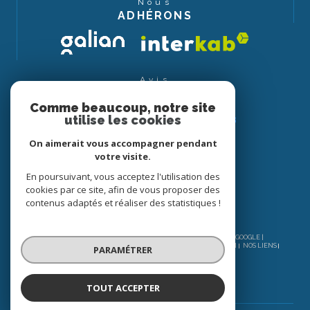
Nous
ADHÉRONS
Avis
CLIENTS
Comme beaucoup, notre site
utilise les cookies
On aimerait vous accompagner pendant
votre visite.
En poursuivant, vous acceptez l'utilisation des
cookies par ce site, afin de vous proposer des
contenus adaptés et réaliser des statistiques !
© 2026 | TOUS DROITS RÉSERVÉS | TRADUCTION POWERED BY GOOGLE |
NOS HONORAIRES
PLAN DU SITE
MENTIONS LÉGALES
ADMIN
NOS LIENS
PARAMÉTRER
POLITIQUE RGPD
COOKIES
TOUT ACCEPTER