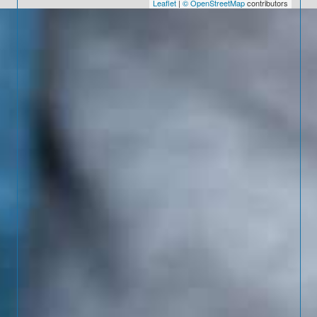
Leaflet
|
© OpenStreetMap
contributors