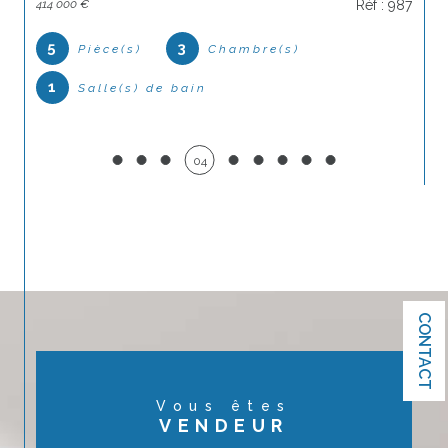
414 000 €
Réf : 987
accompagnons dans le choix de votre prochaine
7
location.
5
3
Pièce(s)
Chambre(s)
1
1
Salle(s) de bain
05
CONTACT
Vous êtes
VENDEUR