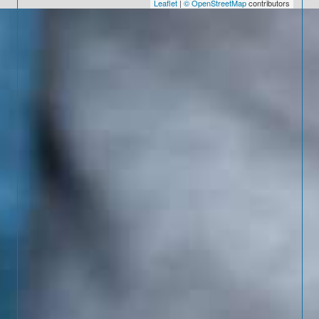
Leaflet
|
© OpenStreetMap
contributors