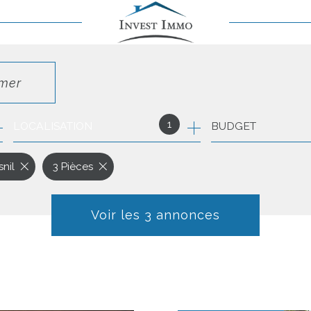
imer
1
LOCALISATION
BUDGET
nil
3 Pièces
Voir les
3
annonces