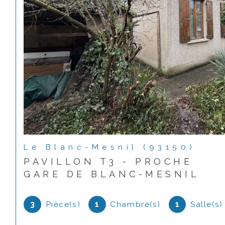
Le Blanc-Mesnil (93150)
PAVILLON T3 - PROCHE
GARE DE BLANC-MESNIL
3
Pièce(s)
1
Chambre(s)
1
Salle(s)