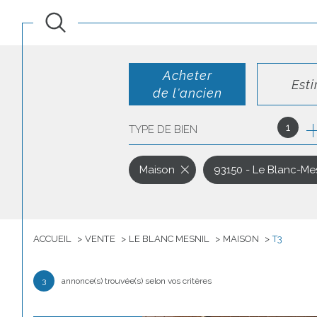
Acheter
Est
de l'ancien
1
TYPE DE BIEN
de l'ancien
de l'immo pro
Maison
93150 - Le Blanc-Mes
ACCUEIL
VENTE
LE BLANC MESNIL
MAISON
T3
3
annonce(s) trouvée(s) selon vos critères