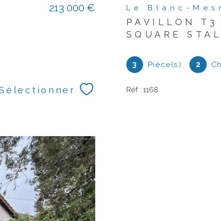
213 000 €
Le Blanc-Mes
PAVILLON T3
SQUARE STA
3
Pièce(s)
2
Ch
Sélectionner
Réf : 1168