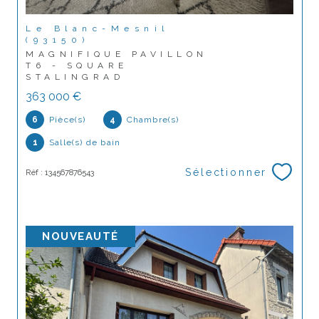
Le Blanc-Mesnil
(93150)
MAGNIFIQUE PAVILLON
T6 - SQUARE
STALINGRAD
363 000 €
6
Pièce(s)
4
Chambre(s)
1
Salle(s) de bain
Sélectionner
Réf : 134567876543
NOUVEAUTÉ