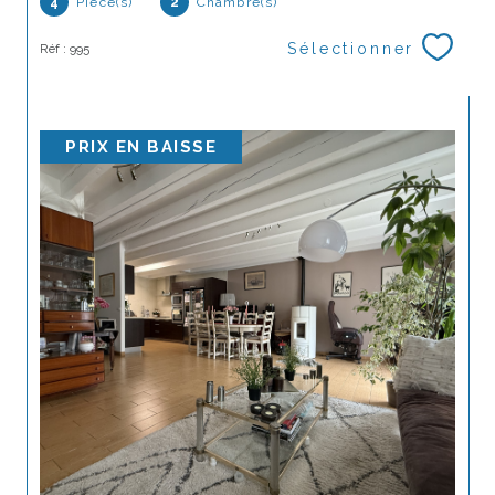
4
Pièce(s)
2
Chambre(s)
Sélectionner
Réf : 995
PRIX EN BAISSE