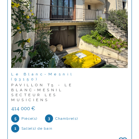
Le Blanc-Mesnil
(93150)
PAVILLON T5 - LE
BLANC-MESNIL
SECTEUR LES
MUSICIENS
414 000 €
5
Pièce(s)
3
Chambre(s)
1
Salle(s) de bain