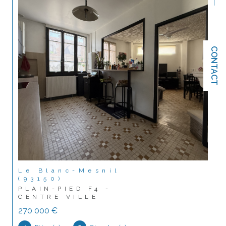
CONTACT
Le Blanc-Mesnil
(93150)
PLAIN-PIED F4 -
CENTRE VILLE
270 000 €