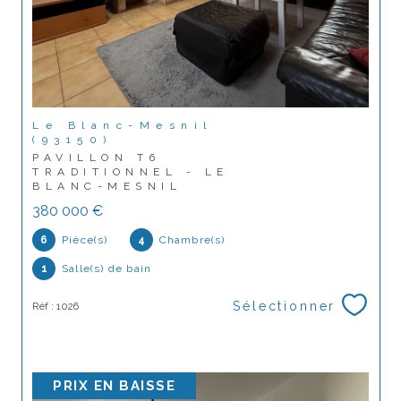
Le Blanc-Mesnil
(93150)
PAVILLON T6
TRADITIONNEL - LE
BLANC-MESNIL
380 000 €
6
Pièce(s)
4
Chambre(s)
1
Salle(s) de bain
Sélectionner
Réf : 1026
PRIX EN BAISSE