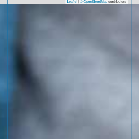
Leaflet
|
© OpenStreetMap
contributors