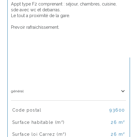
Appt type F2 comprenant : séjour, chambres, cuisine, 
sde avec wc et debarras.
Le tout a proximité de la gare.
Prevoir rafraichissement.
général
TRAD_SIROCCO_Caracteristique
Valeurs
Code postal
93600
Surface habitable (m²)
26 m²
Surface loi Carrez (m²)
26 m²