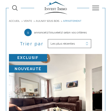
ACCUEIL
VENTE
AULNAY SOUS BOIS
APPARTEMENT
9
annonce(s) trouvée(s) selon vos critères
Trier par
Les plus récentes
EXCLUSIF
NOUVEAUTÉ