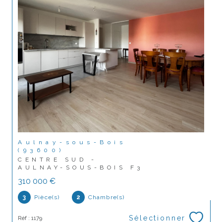
Aulnay-sous-Bois
(93600)
CENTRE SUD -
AULNAY-SOUS-BOIS F3
310 000 €
3
Pièce(s)
2
Chambre(s)
Sélectionner
Réf : 1179