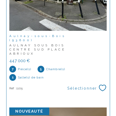
Aulnay-sous-Bois
(93600)
AULNAY SOUS BOIS
CENTRE SUD PLACE
ABRIOUX
447 000 €
7
Pièce(s)
5
Chambre(s)
1
Salle(s) de bain
Sélectionner
Réf : 1105
NOUVEAUTÉ