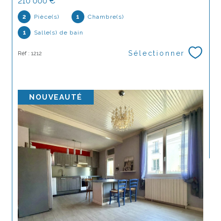
210 000 €
2
Pièce(s)
1
Chambre(s)
1
Salle(s) de bain
Sélectionner
Réf : 1212
NOUVEAUTÉ