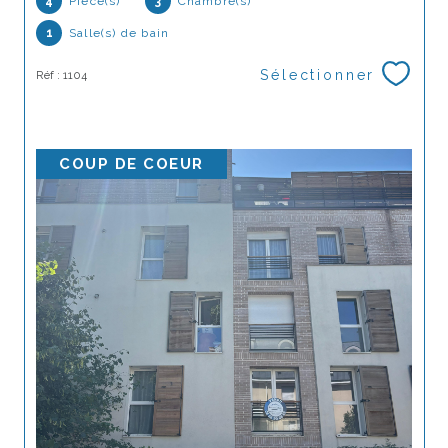
4
Pièce(s)
3
Chambre(s)
1
Salle(s) de bain
Sélectionner
Réf : 1104
COUP DE COEUR