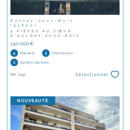
Aulnay-sous-Bois
(93600)
4 PIÈCES AU CŒUR
D'AULNAY-SOUS-BOIS
240 000 €
4
Pièce(s)
3
Chambre(s)
1
Salle(s) de bain
Sélectionner
Réf : 1047
NOUVEAUTÉ