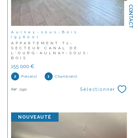
CONTACT
Aulnay-sous-Bois
(93600)
APPARTEMENT T2-
SECTEUR CANAL DE
L'OURQ-AULNAY-SOUS-
BOIS
155 000 €
2
Pièce(s)
1
Chambre(s)
Sélectionner
Réf : 1190
NOUVEAUTÉ