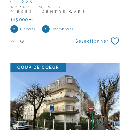
(93600)
APPARTEMENT 2
PIECES - CENTRE GARE
165 000 €
2
Pièce(s)
1
Chambre(s)
Sélectionner
Réf : 1131
COUP DE COEUR