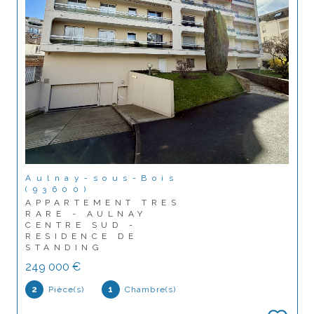
Aulnay-sous-Bois
(93600)
APPARTEMENT TRES
RARE - AULNAY
CENTRE SUD -
RESIDENCE DE
STANDING
249 000 €
2
Pièce(s)
1
Chambre(s)