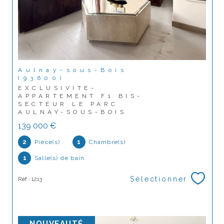
Aulnay-sous-Bois
(93600)
EXCLUSIVITE-
APPARTEMENT F1 BIS-
SECTEUR LE PARC
AULNAY-SOUS-BOIS
139 000 €
2
Pièce(s)
1
Chambre(s)
1
Salle(s) de bain
Sélectionner
Réf : 1213
NOUVEAUTÉ