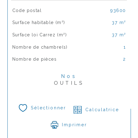
TRAD_SIROCCO_Caracteristique
Valeurs
Code postal
93600
Surface habitable (m²)
37 m²
Surface loi Carrez (m²)
37 m²
Nombre de chambre(s)
1
Nombre de pièces
2
Nos
OUTILS
Sélectionner
Calculatrice
Imprimer