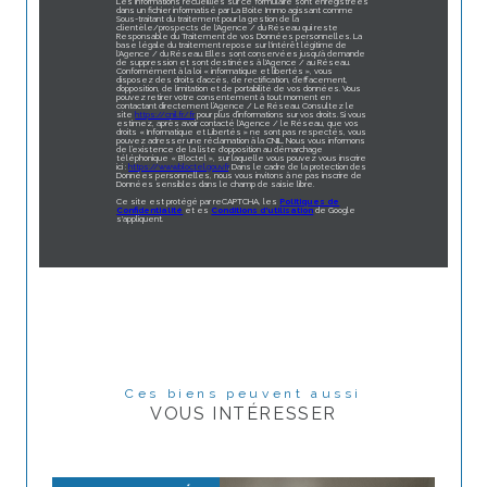
Les informations recueillies sur ce formulaire sont enregistrées
dans un fichier informatisé par La Boite Immo agissant comme
Sous-traitant du traitement pour la gestion de la
clientèle/prospects de l'Agence / du Réseau qui reste
Responsable du Traitement de vos Données personnelles. La
base légale du traitement repose sur l'intérêt légitime de
l'Agence / du Réseau. Elles sont conservées jusqu'à demande
de suppression et sont destinées à l'Agence / au Réseau.
Conformément à la loi « informatique et libertés », vous
disposez des droits d’accès, de rectification, d’effacement,
d’opposition, de limitation et de portabilité de vos données. Vous
pouvez retirer votre consentement à tout moment en
contactant directement l’Agence / Le Réseau. Consultez le
site
https://cnil.fr/fr
pour plus d’informations sur vos droits. Si vous
estimez, après avoir contacté l'Agence / le Réseau, que vos
droits « Informatique et Libertés » ne sont pas respectés, vous
pouvez adresser une réclamation à la CNIL. Nous vous informons
de l’existence de la liste d'opposition au démarchage
téléphonique « Bloctel », sur laquelle vous pouvez vous inscrire
ici :
https://www.bloctel.gouv.fr
. Dans le cadre de la protection des
Données personnelles, nous vous invitons à ne pas inscrire de
Données sensibles dans le champ de saisie libre.
Ce site est protégé par reCAPTCHA, les
Politiques de
Confidentialité
et es
Conditions d'utilisation
de Google
s'appliquent.
Ces biens peuvent aussi
VOUS INTÉRESSER