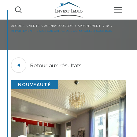
ACCUEIL
VENTE
AULNAY SOUS BOIS
APPARTEMENT
T2
APPARTEMENT T2 SECTEUR CANAL DE L OURQ AULNAY SOUS BOIS
Retour aux résultats
NOUVEAUTÉ