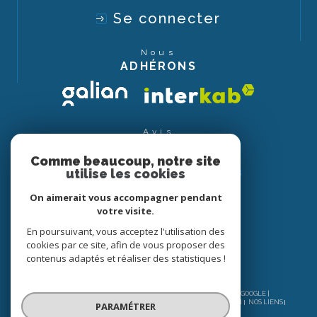
Se connecter
Nous
ADHÉRONS
Avis
CLIENTS
Comme beaucoup, notre site
utilise les cookies
On aimerait vous accompagner pendant
votre visite.
En poursuivant, vous acceptez l'utilisation des
cookies par ce site, afin de vous proposer des
contenus adaptés et réaliser des statistiques !
© 2026 | TOUS DROITS RÉSERVÉS | TRADUCTION POWERED BY GOOGLE |
NOS HONORAIRES
PLAN DU SITE
MENTIONS LÉGALES
ADMIN
NOS LIENS
PARAMÉTRER
POLITIQUE RGPD
COOKIES