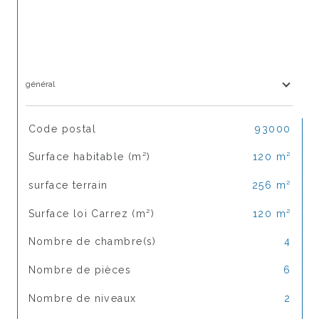
général
TRAD_SIROCCO_Caracteristique
Valeurs
Code postal
93000
Surface habitable (m²)
120 m²
surface terrain
256 m²
Surface loi Carrez (m²)
120 m²
Nombre de chambre(s)
4
Nombre de pièces
6
Nombre de niveaux
2