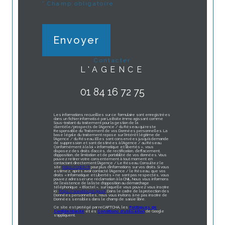
* Champ obligatoire
Envoyer
contacter
L'AGENCE
01 84 16 72 75
Les informations recueillies sur ce formulaire sont enregistrées
dans un fichier informatisé par La Boite Immo agissant comme
Sous-traitant du traitement pour la gestion de la
clientèle/prospects de l'Agence / du Réseau qui reste
Responsable du Traitement de vos Données personnelles. La
base légale du traitement repose sur l'intérêt légitime de
l'Agence / du Réseau. Elles sont conservées jusqu'à demande
de suppression et sont destinées à l'Agence / au Réseau.
Conformément à la loi « informatique et libertés », vous
disposez des droits d’accès, de rectification, d’effacement,
d’opposition, de limitation et de portabilité de vos données. Vous
pouvez retirer votre consentement à tout moment en
contactant directement l’Agence / Le Réseau. Consultez le
site
https://cnil.fr/fr
pour plus d’informations sur vos droits. Si vous
estimez, après avoir contacté l'Agence / le Réseau, que vos
droits « Informatique et Libertés » ne sont pas respectés, vous
pouvez adresser une réclamation à la CNIL. Nous vous informons
de l’existence de la liste d'opposition au démarchage
téléphonique « Bloctel », sur laquelle vous pouvez vous inscrire
ici :
https://www.bloctel.gouv.fr
. Dans le cadre de la protection des
Données personnelles, nous vous invitons à ne pas inscrire de
Données sensibles dans le champ de saisie libre.
Ce site est protégé par reCAPTCHA, les
Politiques de
Confidentialité
et es
Conditions d'utilisation
de Google
s'appliquent.