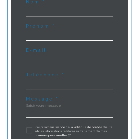
Nom *
Prénom *
E-mail *
Téléphone *
Message *
J'ai pris connaissance de la Politique de confidentialité
et des informations relatives au traitement de mes
données personnelles (*)*