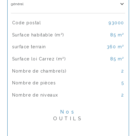
général
TRAD_SIROCCO_Caracteristique
Valeurs
Code postal
93000
Surface habitable (m²)
85 m²
surface terrain
360 m²
Surface loi Carrez (m²)
85 m²
Nombre de chambre(s)
2
Nombre de pièces
5
Nombre de niveaux
2
Nos
OUTILS