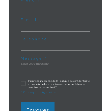
Prénom *
E-mail *
Téléphone *
Message *
J'ai pris connaissance de la Politique de confidentialité
et des informations relatives au traitement de mes
données personnelles (*)*
* Champ obligatoire
Envoyer