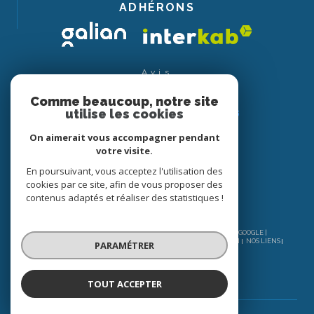
ADHÉRONS
Avis
CLIENTS
Comme beaucoup, notre site
utilise les cookies
On aimerait vous accompagner pendant
votre visite.
En poursuivant, vous acceptez l'utilisation des
cookies par ce site, afin de vous proposer des
contenus adaptés et réaliser des statistiques !
© 2026 | TOUS DROITS RÉSERVÉS | TRADUCTION POWERED BY GOOGLE |
NOS HONORAIRES
PLAN DU SITE
MENTIONS LÉGALES
ADMIN
NOS LIENS
PARAMÉTRER
POLITIQUE RGPD
COOKIES
TOUT ACCEPTER