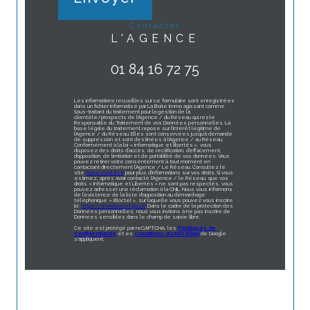
contacter
L'AGENCE
01 84 16 72 75
Les informations recueillies sur ce formulaire sont enregistrées
dans un fichier informatisé par La Boite Immo agissant comme
Sous-traitant du traitement pour la gestion de la
clientèle/prospects de l'Agence / du Réseau qui reste
Responsable du Traitement de vos Données personnelles. La
base légale du traitement repose sur l'intérêt légitime de
l'Agence / du Réseau. Elles sont conservées jusqu'à demande
de suppression et sont destinées à l'Agence / au Réseau.
Conformément à la loi « informatique et libertés », vous
disposez des droits d’accès, de rectification, d’effacement,
d’opposition, de limitation et de portabilité de vos données. Vous
pouvez retirer votre consentement à tout moment en
contactant directement l’Agence / Le Réseau. Consultez le
site
https://cnil.fr/fr
pour plus d’informations sur vos droits. Si vous
estimez, après avoir contacté l'Agence / le Réseau, que vos
droits « Informatique et Libertés » ne sont pas respectés, vous
pouvez adresser une réclamation à la CNIL. Nous vous informons
de l’existence de la liste d'opposition au démarchage
téléphonique « Bloctel », sur laquelle vous pouvez vous inscrire
ici :
https://www.bloctel.gouv.fr
. Dans le cadre de la protection des
Données personnelles, nous vous invitons à ne pas inscrire de
Données sensibles dans le champ de saisie libre.
Ce site est protégé par reCAPTCHA, les
Politiques de
Confidentialité
et es
Conditions d'utilisation
de Google
s'appliquent.