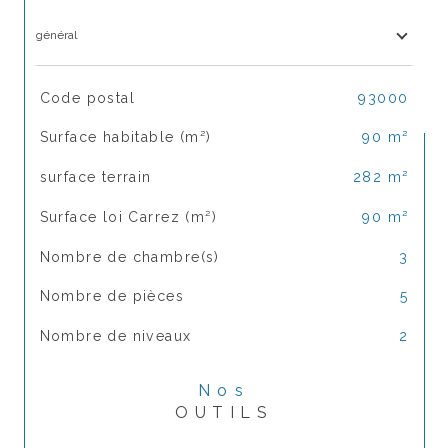
général
TRAD_SIROCCO_Caracteristique
Valeurs
Code postal
93000
Surface habitable (m²)
90 m²
surface terrain
282 m²
Surface loi Carrez (m²)
90 m²
Nombre de chambre(s)
3
Nombre de pièces
5
Nombre de niveaux
2
Nos
OUTILS