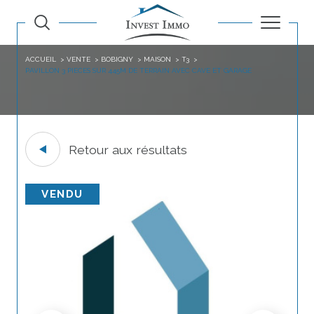
ACCUEIL
VENTE
BOBIGNY
MAISON
T3
PAVILLON 3 PIECES SUR 445M DE TERRAIN AVEC CAVE ET GARAGE
Retour aux résultats
VENDU