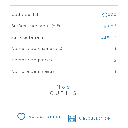
TRAD_SIROCCO_Caracteristique
Valeurs
Code postal
93000
Surface habitable (m²)
50 m²
surface terrain
445 m²
Nombre de chambre(s)
1
Nombre de pièces
3
Nombre de niveaux
1
Nos
OUTILS
Sélectionner
Calculatrice