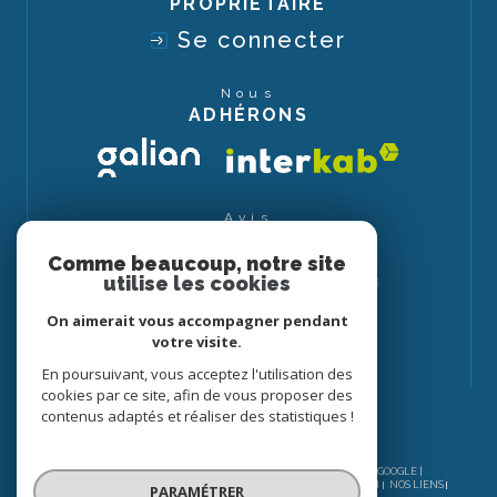
PROPRIÉTAIRE
Se connecter
Nous
ADHÉRONS
Avis
CLIENTS
Comme beaucoup, notre site
utilise les cookies
On aimerait vous accompagner pendant
votre visite.
En poursuivant, vous acceptez l'utilisation des
cookies par ce site, afin de vous proposer des
contenus adaptés et réaliser des statistiques !
© 2026 | TOUS DROITS RÉSERVÉS | TRADUCTION POWERED BY GOOGLE |
NOS HONORAIRES
PLAN DU SITE
MENTIONS LÉGALES
ADMIN
NOS LIENS
PARAMÉTRER