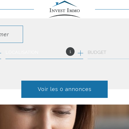
imer
1
LOCALISATION
BUDGET
Voir les
0
annonces