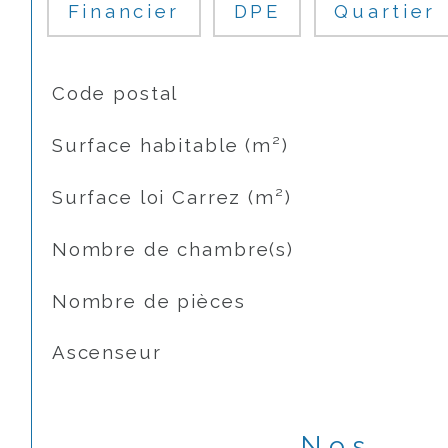
Financier
DPE
Quartier
TRAD_SIROCCO_Caracteristique
Valeurs
Code postal
Surface habitable (m²)
Surface loi Carrez (m²)
Nombre de chambre(s)
Nombre de pièces
Ascenseur
Nos