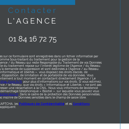
contacter
L'AGENCE
01 84 16 72 75
es sur ce formulaire sont enregistrées dans un fichier informatisé par
omme Sous-traitant du traitement pour la gestion de la
Agence / du Réseau qui reste Responsable du Traitement de vos Données
le du traitement repose sur l'intérêt légitime de l'Agence / du Réseau.
qu'à demande de suppression et sont destinées à l'Agence / au Réseau.
formatique et libertés », vous disposez des droits d’accès, de
t, d’opposition, de limitation et de portabilité de vos données. Vous
sentement à tout moment en contactant directement l’Agence / Le
https://cnil.fr/fr
pour plus d’informations sur vos droits. Si vous estimez,
nce / le Réseau, que vos droits « Informatique et Libertés » ne sont pas
resser une réclamation à la CNIL. Nous vous informons de l’existence
au démarchage téléphonique « Bloctel », sur laquelle vous pouvez vous
octel.gouv.fr
. Dans le cadre de la protection des Données personnelles,
s inscrire de Données sensibles dans le champ de saisie libre.
eCAPTCHA, les
Politiques de Confidentialité
et es
Conditions
appliquent.