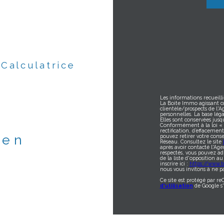
Calculatrice
Les informations recueilli
La Boite Immo agissant c
clientèle/prospects de l'
personnelles. La base léga
Elles sont conservées jus
Conformément à la loi « in
rectification, d’effacemen
ien
pouvez retirer votre con
Réseau. Consultez le site
après avoir contacté l'Age
respectés, vous pouvez ad
de la liste d'opposition 
inscrire ici :
https://www.bl
nous vous invitons à ne pa
Ce site est protégé par r
d'utilisation
de Google s'