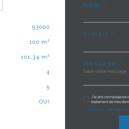
Nom *
93000
E-mail *
100 m²
101,34 m²
Message *
4
5
J'ai pris connaissance d
OUI
traitement de mes donn
* Champ obligato