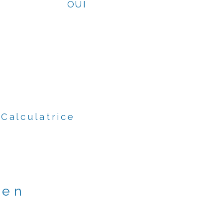
OUI
Calculatrice
ien