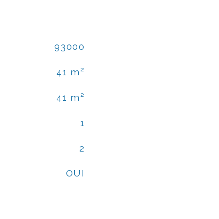
93000
41 m²
41 m²
1
2
OUI