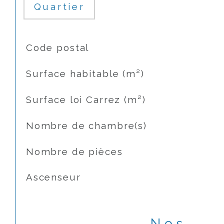
Quartier
TRAD_SIROCCO_Caracteristique
Valeurs
Code postal
Surface habitable (m²)
Surface loi Carrez (m²)
Nombre de chambre(s)
Nombre de pièces
Ascenseur
Nos