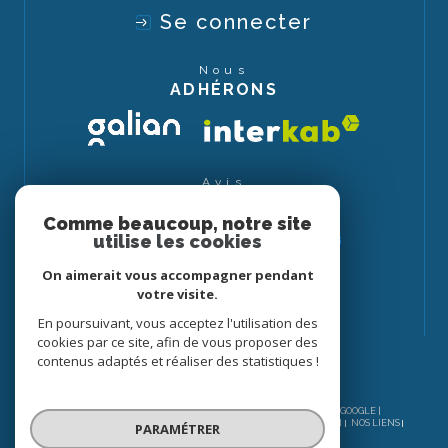
Se connecter
Nous
ADHÉRONS
Avis
CLIENTS
Comme beaucoup, notre site
utilise les cookies
On aimerait vous accompagner pendant
votre visite.
En poursuivant, vous acceptez l'utilisation des
cookies par ce site, afin de vous proposer des
contenus adaptés et réaliser des statistiques !
© 2026 | TOUS DROITS RÉSERVÉS | TRADUCTION POWERED BY GOOGLE |
NOS HONORAIRES
PLAN DU SITE
MENTIONS LÉGALES
ADMIN
NOS LIENS
PARAMÉTRER
POLITIQUE RGPD
COOKIES