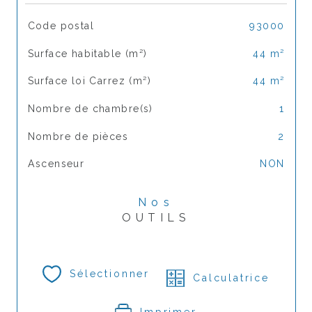
TRAD_SIROCCO_Caracteristique
Valeurs
Code postal
93000
Surface habitable (m²)
44 m²
Surface loi Carrez (m²)
44 m²
Nombre de chambre(s)
1
Nombre de pièces
2
Ascenseur
NON
Nos
OUTILS
Sélectionner
Calculatrice