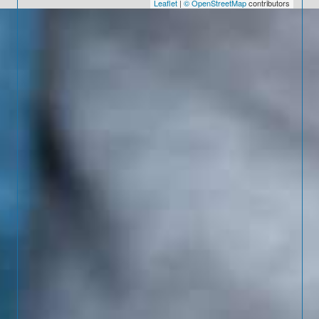
Leaflet
|
© OpenStreetMap
contributors