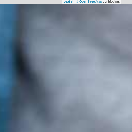
Leaflet
|
© OpenStreetMap
contributors