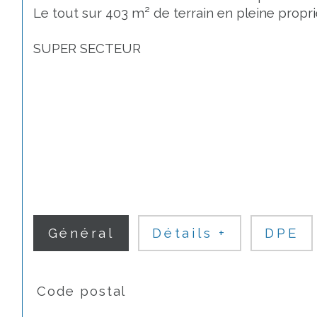
Le tout sur 403 m² de terrain en pleine propri
SUPER SECTEUR
Général
Détails +
DPE
TRAD_SIROCCO_Caracteristique
Valeurs
Code postal