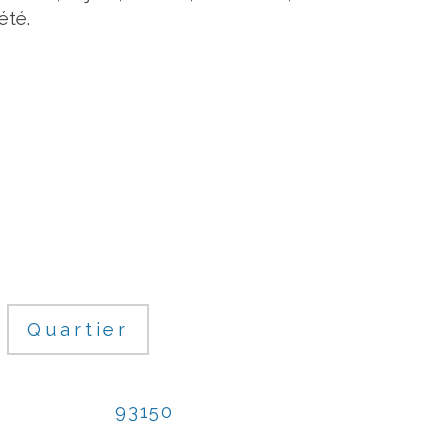
été.
Quartier
93150