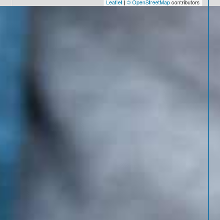
Leaflet
|
© OpenStreetMap
contributors