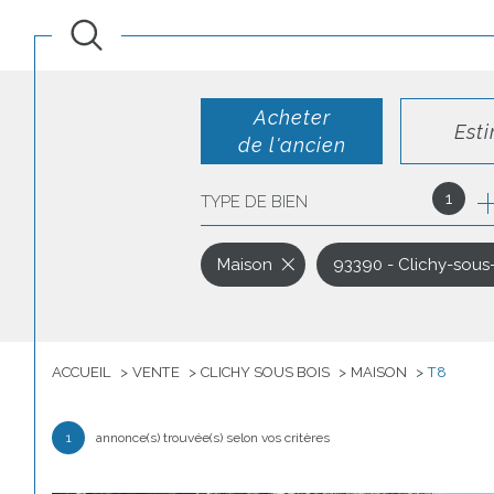
Acheter
Est
de l'ancien
1
TYPE DE BIEN
de l'ancien
de l'immo pro
Maison
93390 - Clichy-sous
ACCUEIL
VENTE
CLICHY SOUS BOIS
MAISON
T8
1
annonce(s) trouvée(s) selon vos critères