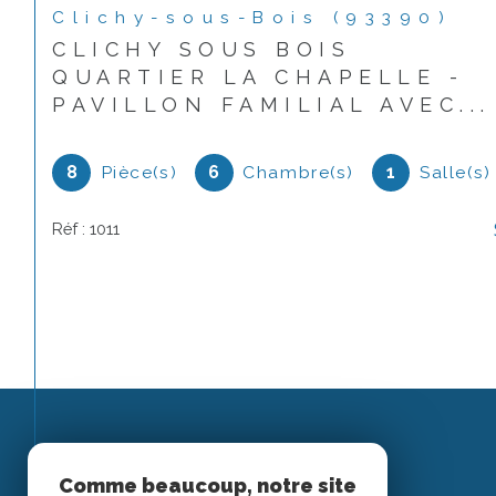
Clichy-sous-Bois (93390)
CLICHY SOUS BOIS
QUARTIER LA CHAPELLE -
PAVILLON FAMILIAL AVEC...
8
Pièce(s)
6
Chambre(s)
1
Salle(s)
Réf : 1011
Espace
Comme beaucoup, notre site