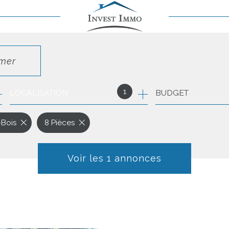
imer
1
LOCALISATION
BUDGET
-Bois
8 Pièces
Voir les
1
annonces