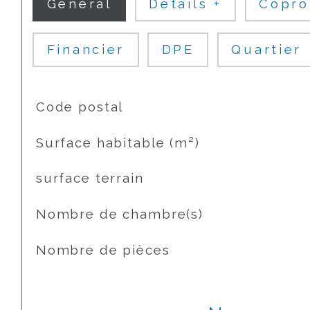
Général
Détails +
Copro
Financier
DPE
Quartier
TRAD_SIROCCO_Caracteristique
Valeurs
Code postal
Surface habitable (m²)
surface terrain
Nombre de chambre(s)
Nombre de pièces