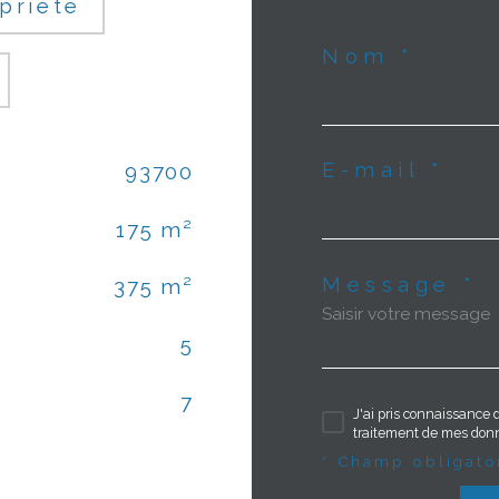
priété
Nom *
E-mail *
93700
175 m²
Message *
375 m²
5
7
J'ai pris connaissance d
traitement de mes donn
* Champ obligato