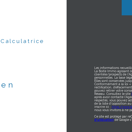
Calculatrice
Les informations recueilli
La Boite Immo agissant c
clientèle/prospects de l'
personnelles. La base léga
Elles sont conservées jus
ien
Conformément à la loi « in
rectification, d’effacemen
pouvez retirer votre con
Réseau. Consultez le site
après avoir contacté l'Age
respectés, vous pouvez ad
de la liste d'opposition 
inscrire ici :
https://www.bl
nous vous invitons à ne pa
Ce site est protégé par r
d'utilisation
de Google s'