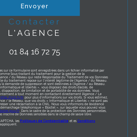
Envoyer
contacter
L'AGENCE
01 84 16 72 75
es sur ce formulaire sont enregistrées dans un fichier informatisé par
omme Sous-traitant du traitement pour la gestion de la
Agence / du Réseau qui reste Responsable du Traitement de vos Données
le du traitement repose sur l'intérêt légitime de l'Agence / du Réseau.
qu'à demande de suppression et sont destinées à l'Agence / au Réseau.
formatique et libertés », vous disposez des droits d’accès, de
t, d’opposition, de limitation et de portabilité de vos données. Vous
sentement à tout moment en contactant directement l’Agence / Le
https://cnil.fr/fr
pour plus d’informations sur vos droits. Si vous estimez,
nce / le Réseau, que vos droits « Informatique et Libertés » ne sont pas
resser une réclamation à la CNIL. Nous vous informons de l’existence
au démarchage téléphonique « Bloctel », sur laquelle vous pouvez vous
octel.gouv.fr
. Dans le cadre de la protection des Données personnelles,
s inscrire de Données sensibles dans le champ de saisie libre.
eCAPTCHA, les
Politiques de Confidentialité
et es
Conditions
appliquent.