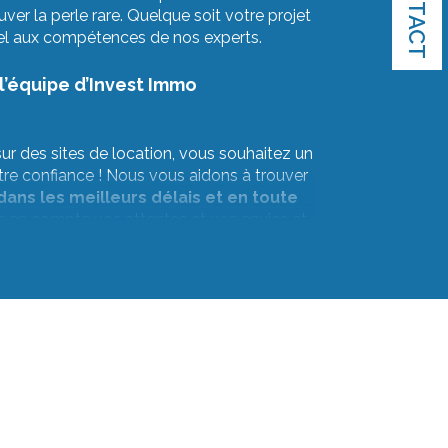
CONTACT
uver la perle rare. Quelque soit votre projet
pel aux compétences de nos experts.
’équipe d’Invest Immo
ur des sites de location, vous souhaitez un
tre confiance ! Nous vous aidons à trouver
dans les meilleurs délais et en toute
 en compte vos attentes et vos envies et
oix de votre prochaine location.