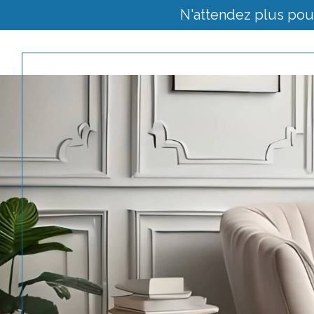
N'attendez plus pou
Acheter
Est
de l'ancien
TYPE DE BIEN
de l'ancien
de l'immo pro