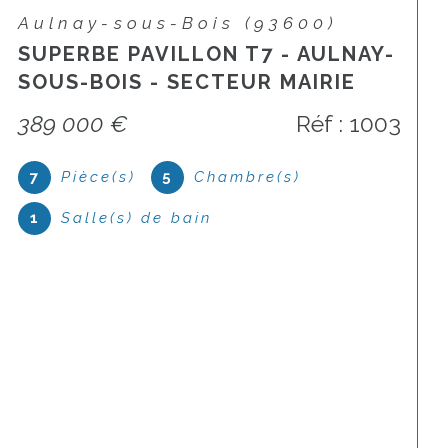
Aulnay-sous-Bois (93600)
APPARTEMENT TRES RARE -
AULNAY CENTRE SUD -
RESIDENCE DE STANDING
249 000 €
Réf : GU2LIA3
2
Pièce(s)
1
Chambre(s)