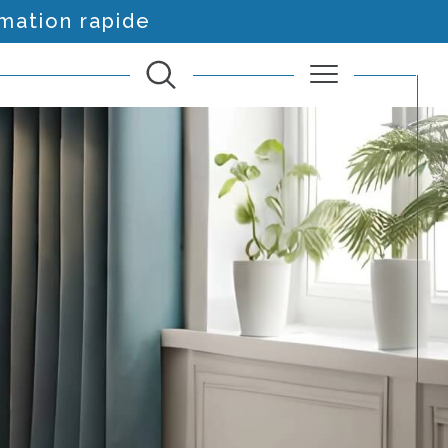
imation rapide
Filtrer
Réinitialiser les filtres