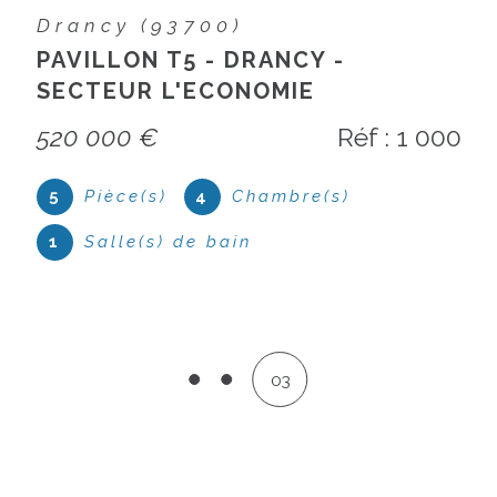
Drancy (93700)
DRANCY VILLAGE PARISIEN
Réf : 900
2
Pièce(s)
1
Chambre(s)
1
Salle(s) de bain
01