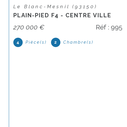
Le Blanc-Mesnil (93150)
EXCLUSIVITÉ BLANC-MESNIL
PAVILLON 6 PIECES 110 M²
Réf : 810
6
Pièce(s)
3
Chambre(s)
1
Salle(s) de bain