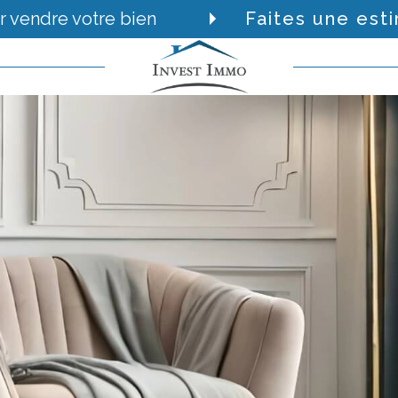
r vendre votre bien
Faites une est
Voir les
110
annonces
imer
BUDGET