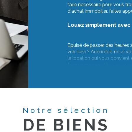
faire nécessaire pour vous tro
d'achat immobilier, faites ap
Louez simplement avec l
Epuisé de passer des heures s
vrai suivi ? Accordez-nous vo
la location qui vous convient
transparence.
Nous prenons
vous accompagnons dans le ch
Notre sélection
DE BIENS