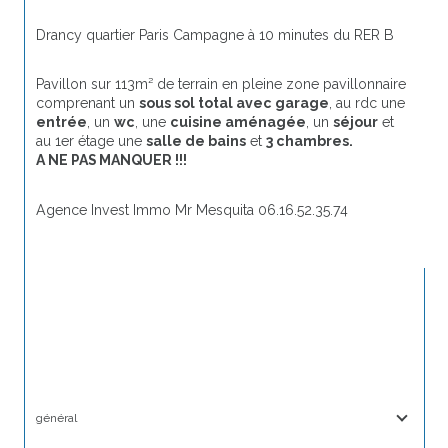
Drancy quartier Paris Campagne à 10 minutes du RER B
Pavillon sur 113m² de terrain en pleine zone pavillonnaire 
comprenant un 
sous sol total avec garage
, au rdc une 
entrée
, un 
wc
, une 
cuisine aménagée
, un 
séjour
 et 
au 1er étage une 
salle de bains
 et 
3 chambres.
A NE PAS MANQUER !!!
Agence Invest Immo Mr Mesquita 06.16.52.35.74 
général