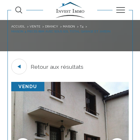
ACCUEIL
VENTE
DRANCY
MAISON
T4
MAISON 4 PIECES 66M AVEC SOUS SOL TOTAL GARAGE ET JARDIN
Retour aux résultats
VENDU