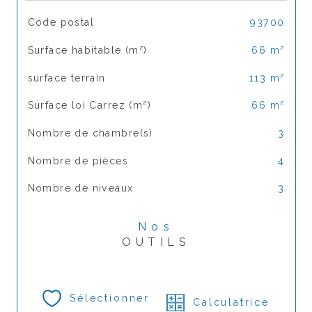
TRAD_SIROCCO_Caracteristique
Valeurs
Code postal
93700
Surface habitable (m²)
66 m²
surface terrain
113 m²
Surface loi Carrez (m²)
66 m²
Nombre de chambre(s)
3
Nombre de pièces
4
Nombre de niveaux
3
Nos
OUTILS
Sélectionner
Calculatrice