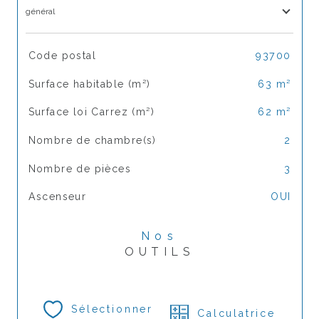
général
TRAD_SIROCCO_Caracteristique
Valeurs
Code postal
93700
Surface habitable (m²)
63 m²
Surface loi Carrez (m²)
62 m²
Nombre de chambre(s)
2
Nombre de pièces
3
Ascenseur
OUI
Nos
OUTILS
Sélectionner
Calculatrice