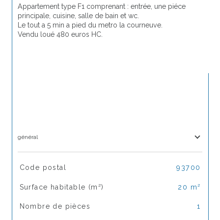
Appartement type F1 comprenant : entrée, une piéce 
principale, cuisine, salle de bain et wc.
Le tout a 5 min a pied du metro la courneuve.
Vendu loué 480 euros HC.
général
TRAD_SIROCCO_Caracteristique
Valeurs
Code postal
93700
Surface habitable (m²)
20 m²
Nombre de pièces
1