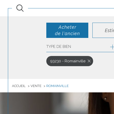
Acheter
Est
de l'ancien
TYPE DE BIEN
de l'ancien
de l'immo pro
93230 - Romainville
ACCUEIL
VENTE
ROMAINVILLE