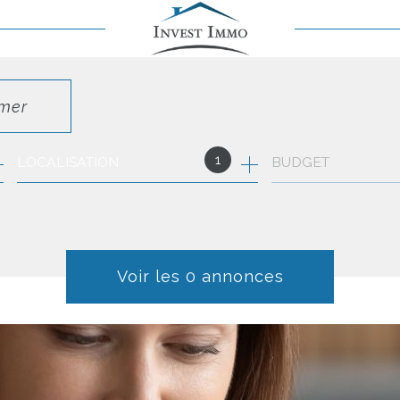
imer
1
LOCALISATION
BUDGET
Voir les
0
annonces