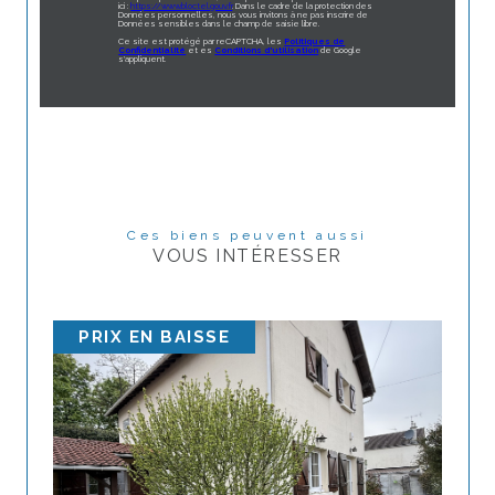
ici :
https://www.bloctel.gouv.fr
. Dans le cadre de la protection des
Données personnelles, nous vous invitons à ne pas inscrire de
Données sensibles dans le champ de saisie libre.
Ce site est protégé par reCAPTCHA, les
Politiques de
Confidentialité
et es
Conditions d'utilisation
de Google
s'appliquent.
Ces biens peuvent aussi
VOUS INTÉRESSER
PRIX EN BAISSE