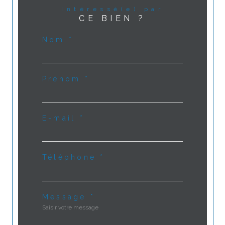
Intéressé(e) par
CE BIEN ?
Nom *
Prénom *
E-mail *
Téléphone *
Message *