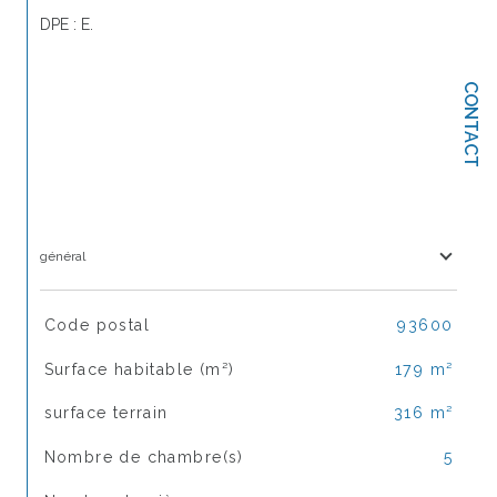
DPE : E.
CONTACT
général
TRAD_SIROCCO_Caracteristique
Valeurs
Code postal
93600
Surface habitable (m²)
179 m²
surface terrain
316 m²
Nombre de chambre(s)
5