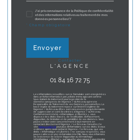
J'ai pris connaissance de la Politique de confidentialité
et des informations relatives au traitement de mes
données personnelles (*)*
* Champ obligatoire
Envoyer
contacter
L'AGENCE
01 84 16 72 75
Les informations recueillies sur ce formulaire sont enregistrées
dans un fichier informatisé par La Boite Immo agissant comme
Sous-traitant du traitement pour la gestion de la
clientèle/prospects de l'Agence / du Réseau qui reste
Responsable du Traitement de vos Données personnelles. La
base légale du traitement repose sur l'intérêt légitime de
l'Agence / du Réseau. Elles sont conservées jusqu'à demande
de suppression et sont destinées à l'Agence / au Réseau.
Conformément à la loi « informatique et libertés », vous
disposez des droits d’accès, de rectification, d’effacement,
d’opposition, de limitation et de portabilité de vos données. Vous
pouvez retirer votre consentement à tout moment en
contactant directement l’Agence / Le Réseau. Consultez le
site
https://cnil.fr/fr
pour plus d’informations sur vos droits. Si vous
estimez, après avoir contacté l'Agence / le Réseau, que vos
droits « Informatique et Libertés » ne sont pas respectés, vous
pouvez adresser une réclamation à la CNIL. Nous vous informons
de l’existence de la liste d'opposition au démarchage
téléphonique « Bloctel », sur laquelle vous pouvez vous inscrire