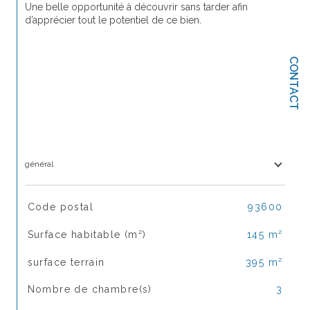
Une belle opportunité à découvrir sans tarder afin 
d’apprécier tout le potentiel de ce bien.
CONTACT
général
TRAD_SIROCCO_Caracteristique
Valeurs
Code postal
93600
Surface habitable (m²)
145 m²
surface terrain
395 m²
Nombre de chambre(s)
3