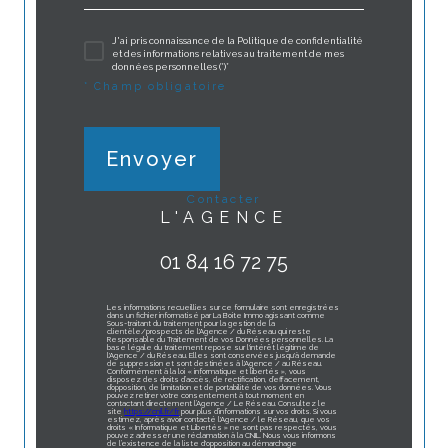
J'ai pris connaissance de la Politique de confidentialité
et des informations relatives au traitement de mes
données personnelles (*)*
* Champ obligatoire
Envoyer
contacter
L'AGENCE
01 84 16 72 75
Les informations recueillies sur ce formulaire sont enregistrées
dans un fichier informatisé par La Boite Immo agissant comme
Sous-traitant du traitement pour la gestion de la
clientèle/prospects de l'Agence / du Réseau qui reste
Responsable du Traitement de vos Données personnelles. La
base légale du traitement repose sur l'intérêt légitime de
l'Agence / du Réseau. Elles sont conservées jusqu'à demande
de suppression et sont destinées à l'Agence / au Réseau.
Conformément à la loi « informatique et libertés », vous
disposez des droits d’accès, de rectification, d’effacement,
d’opposition, de limitation et de portabilité de vos données. Vous
pouvez retirer votre consentement à tout moment en
contactant directement l’Agence / Le Réseau. Consultez le
site
https://cnil.fr/fr
pour plus d’informations sur vos droits. Si vous
estimez, après avoir contacté l'Agence / le Réseau, que vos
droits « Informatique et Libertés » ne sont pas respectés, vous
pouvez adresser une réclamation à la CNIL. Nous vous informons
de l’existence de la liste d'opposition au démarchage