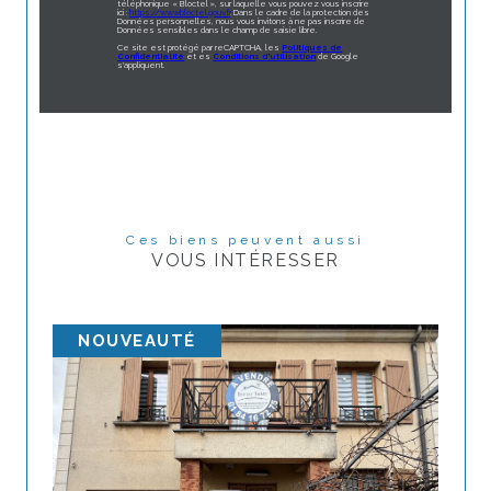
téléphonique « Bloctel », sur laquelle vous pouvez vous inscrire
ici :
https://www.bloctel.gouv.fr
. Dans le cadre de la protection des
Données personnelles, nous vous invitons à ne pas inscrire de
Données sensibles dans le champ de saisie libre.
Ce site est protégé par reCAPTCHA, les
Politiques de
Confidentialité
et es
Conditions d'utilisation
de Google
s'appliquent.
Ces biens peuvent aussi
VOUS INTÉRESSER
NOUVEAUTÉ