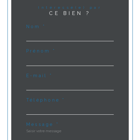
Intéressé(e) par
CE BIEN ?
Nom *
Prénom *
E-mail *
Téléphone *
Message *