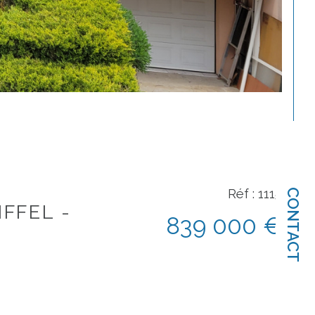
Réf : 1115
CONTACT
FFEL -
839 000 €