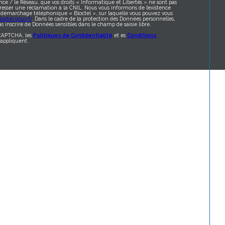
nce / le Réseau, que vos droits « Informatique et Libertés » ne sont pas
resser une réclamation à la CNIL. Nous vous informons de l’existence
au démarchage téléphonique « Bloctel », sur laquelle vous pouvez vous
octel.gouv.fr
. Dans le cadre de la protection des Données personnelles,
s inscrire de Données sensibles dans le champ de saisie libre.
eCAPTCHA, les
Politiques de Confidentialité
et es
Conditions
appliquent.