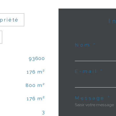
priété
Nom *
93600
E-mail *
176 m²
800 m²
Message *
176 m²
3