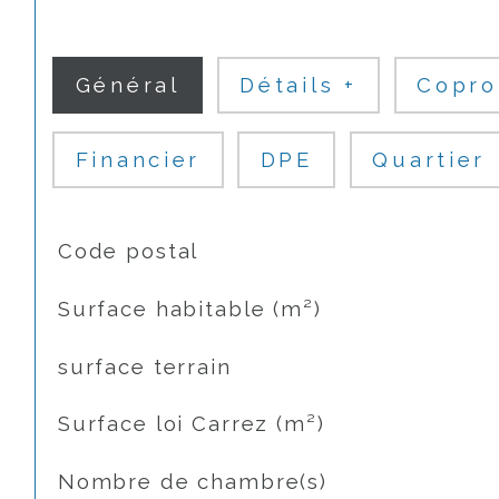
Général
Détails +
Copro
Financier
DPE
Quartier
TRAD_SIROCCO_Caracteristique
Valeurs
Code postal
Surface habitable (m²)
surface terrain
Surface loi Carrez (m²)
Nombre de chambre(s)