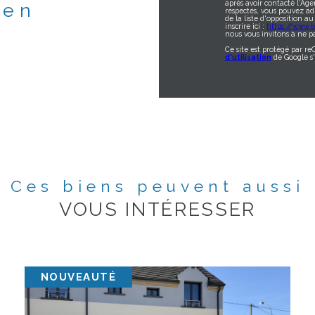
après avoir contacté l'Age
ien
respectés, vous pouvez ad
de la liste d'opposition 
inscrire ici :
https://www.bl
nous vous invitons à ne pa
Ce site est protégé par r
d'utilisation
de Google s'
Ces biens peuvent aussi
VOUS INTÉRESSER
NOUVEAUTÉ