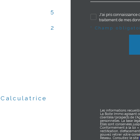
5
J'ai pris connaissance d
traitement de mes donn
2
* Champ obligato
Calculatrice
Les informations recueilli
La Boite Immo agissant c
clientèle/prospects de l'
personnelles. La base léga
Elles sont conservées jus
Conformément à la loi « in
rectification, d’effacemen
pouvez retirer votre con
Réseau. Consultez le site