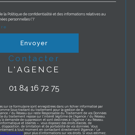
e la Politique de confidentialité et des informations relatives au
ées personnelles (*)*
ire
Envoyer
contacter
L'AGENCE
01 84 16 72 75
es sur ce formulaire sont enregistrées dans un fichier informatisé par
omme Sous-traitant du traitement pour la gestion de la
Agence / du Réseau qui reste Responsable du Traitement de vos Données
le du traitement repose sur l'intérêt légitime de l'Agence / du Réseau.
qu'à demande de suppression et sont destinées à l'Agence / au Réseau.
formatique et libertés », vous disposez des droits d’accès, de
t, d’opposition, de limitation et de portabilité de vos données. Vous
sentement à tout moment en contactant directement l’Agence / Le
https://cnil.fr/fr
pour plus d’informations sur vos droits. Si vous estimez,