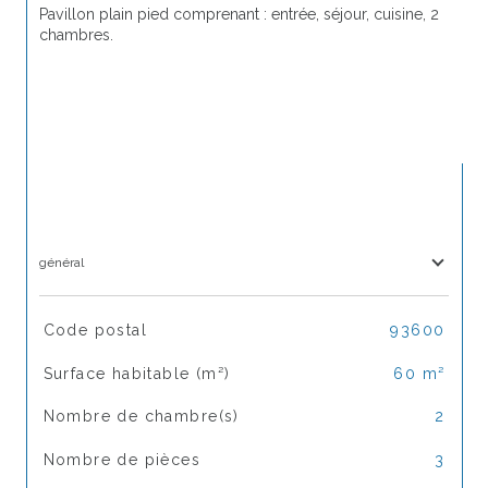
Pavillon plain pied comprenant : entrée, séjour, cuisine, 2 
chambres.
général
TRAD_SIROCCO_Caracteristique
Valeurs
Code postal
93600
Surface habitable (m²)
60 m²
Nombre de chambre(s)
2
Nombre de pièces
3