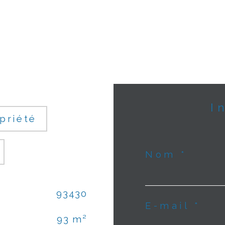
priété
Nom *
93430
E-mail *
93 m²