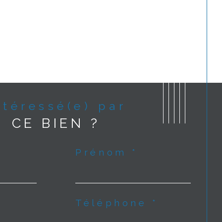
Intéressé(e) par
CE BIEN ?
Prénom *
Téléphone *