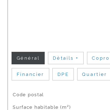
Général
Détails +
Copro
Financier
DPE
Quartier
TRAD_SIROCCO_Caracteristique
Valeurs
Code postal
Surface habitable (m²)