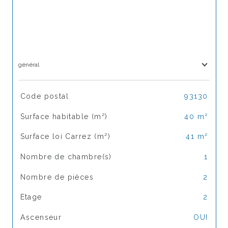
général
TRAD_SIROCCO_Caracteristique
Valeurs
Code postal
93130
Surface habitable (m²)
40 m²
Surface loi Carrez (m²)
41 m²
Nombre de chambre(s)
1
Nombre de pièces
2
Etage
2
Ascenseur
OUI