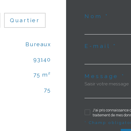
Nom *
Quartier
Bureaux
E-mail *
93140
75 m²
Message *
75
J'ai pris connaissance d
traitement de mes donn
* Champ obligato