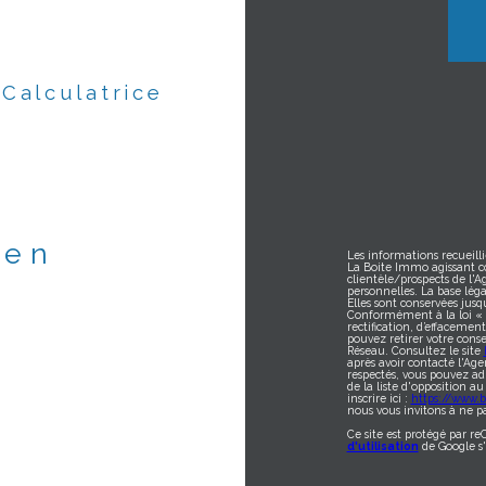
Calculatrice
ien
Les informations recueilli
La Boite Immo agissant c
clientèle/prospects de l'
personnelles. La base léga
Elles sont conservées jus
Conformément à la loi « in
rectification, d’effacemen
pouvez retirer votre con
Réseau. Consultez le site
après avoir contacté l'Age
respectés, vous pouvez ad
de la liste d'opposition 
inscrire ici :
https://www.bl
nous vous invitons à ne pa
Ce site est protégé par r
d'utilisation
de Google s'