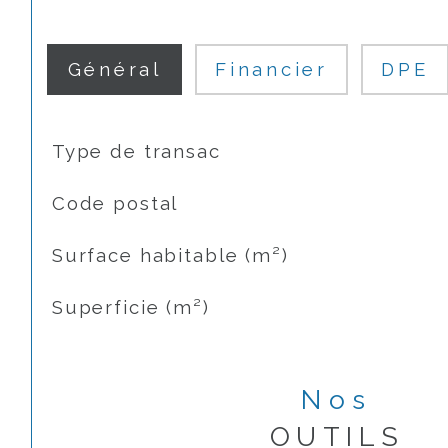
Général
Financier
DPE
TRAD_SIROCCO_Caracteristique
Valeurs
Type de transac
Code postal
Surface habitable (m²)
Superficie (m²)
Nos
OUTILS