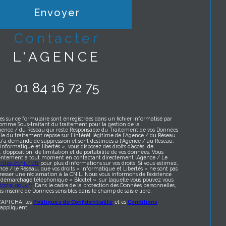
Envoyer
contacter
L'AGENCE
01 84 16 72 75
es sur ce formulaire sont enregistrées dans un fichier informatisé par
omme Sous-traitant du traitement pour la gestion de la
Agence / du Réseau qui reste Responsable du Traitement de vos Données
le du traitement repose sur l'intérêt légitime de l'Agence / du Réseau.
qu'à demande de suppression et sont destinées à l'Agence / au Réseau.
formatique et libertés », vous disposez des droits d’accès, de
t, d’opposition, de limitation et de portabilité de vos données. Vous
sentement à tout moment en contactant directement l’Agence / Le
https://cnil.fr/fr
pour plus d’informations sur vos droits. Si vous estimez,
nce / le Réseau, que vos droits « Informatique et Libertés » ne sont pas
resser une réclamation à la CNIL. Nous vous informons de l’existence
au démarchage téléphonique « Bloctel », sur laquelle vous pouvez vous
octel.gouv.fr
. Dans le cadre de la protection des Données personnelles,
s inscrire de Données sensibles dans le champ de saisie libre.
eCAPTCHA, les
Politiques de Confidentialité
et es
Conditions
appliquent.