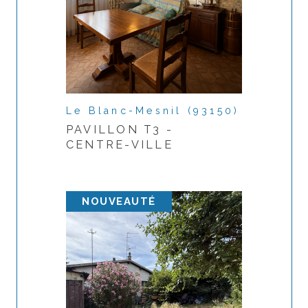
j'ai pris connaissance de la politique de
confidentialité et des informations relatives au
traitement de mes données personnelles **
* Champs obligatoires
Le Blanc-Mesnil (93150)
PAVILLON T3 -
Envoyer
CENTRE-VILLE
**
Les informations recueillies sur ce formulaire sont enregistrées
NOUVEAUTÉ
dans un fichier informatisé par La Boite Immo agissant comme
Sous-traitant du traitement pour la gestion de la
clientèle/prospects de l'Agence / du Réseau qui reste
Responsable du Traitement de vos Données personnelles. La
base légale du traitement repose sur l'intérêt légitime de
l'Agence / du Réseau. Elles sont conservées jusqu'à demande
de suppression et sont destinées à l'Agence / au Réseau.
Conformément à la loi « informatique et libertés », vous
disposez des droits d’accès, de rectification, d’effacement,