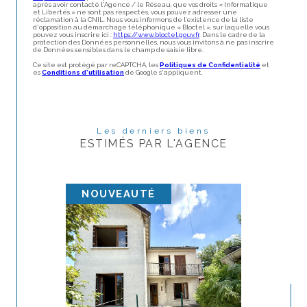
après avoir contacté l'Agence / le Réseau, que vos droits « Informatique
et Libertés » ne sont pas respectés, vous pouvez adresser une
réclamation à la CNIL. Nous vous informons de l’existence de la liste
d'opposition au démarchage téléphonique « Bloctel », sur laquelle vous
pouvez vous inscrire ici :
https://www.bloctel.gouv.fr
. Dans le cadre de la
protection des Données personnelles, nous vous invitons à ne pas inscrire
Et
de Données sensibles dans le champ de saisie libre.
Ce site est protégé par reCAPTCHA, les
Politiques de Confidentialité
et
Saisi
es
Conditions d'utilisation
de Google s'appliquent.
Su
Je souhaite une
estimation pour
Les derniers biens
ESTIMÉS PAR L'AGENCE
vendre mon bien
louer mon bien
Su
NOUVEAUTÉ
Je renseigne les
informations de mon bien
Su
Type de bien *
Sélectionnez le type de bien *