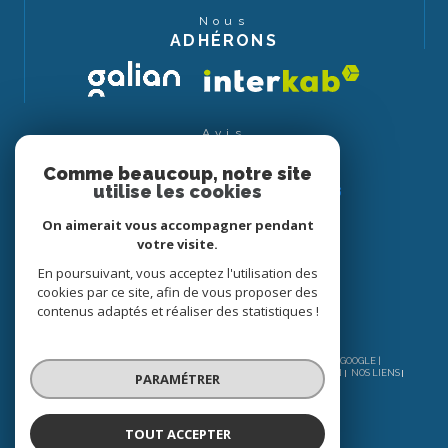
Nous
ADHÉRONS
Avis
CLIENTS
Comme beaucoup, notre site
utilise les cookies
On aimerait vous accompagner pendant
votre visite.
En poursuivant, vous acceptez l'utilisation des
cookies par ce site, afin de vous proposer des
contenus adaptés et réaliser des statistiques !
© 2026 | TOUS DROITS RÉSERVÉS | TRADUCTION POWERED BY GOOGLE |
NOS HONORAIRES
PLAN DU SITE
MENTIONS LÉGALES
ADMIN
NOS LIENS
PARAMÉTRER
POLITIQUE RGPD
COOKIES
TOUT ACCEPTER