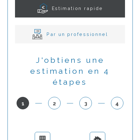
Estimation rapide
Par un professionnel
J'obtiens une
estimation en 4
étapes
1
2
3
4
N°