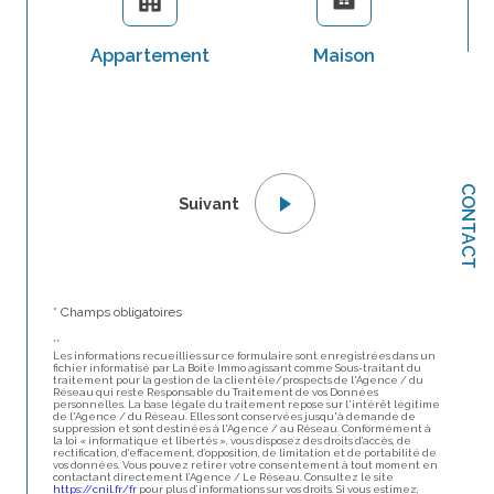
Appartement
Maison
Li
Co
CONTACT
Suivant
Vi
* Champs obligatoires
**
Les informations recueillies sur ce formulaire sont enregistrées dans un
fichier informatisé par La Boite Immo agissant comme Sous-traitant du
An
traitement pour la gestion de la clientèle/prospects de l'Agence / du
Réseau qui reste Responsable du Traitement de vos Données
personnelles. La base légale du traitement repose sur l'intérêt légitime
de l'Agence / du Réseau. Elles sont conservées jusqu'à demande de
suppression et sont destinées à l'Agence / au Réseau. Conformément à
la loi « informatique et libertés », vous disposez des droits d’accès, de
rectification, d’effacement, d’opposition, de limitation et de portabilité de
vos données. Vous pouvez retirer votre consentement à tout moment en
No
contactant directement l’Agence / Le Réseau. Consultez le site
https://cnil.fr/fr
pour plus d’informations sur vos droits. Si vous estimez,