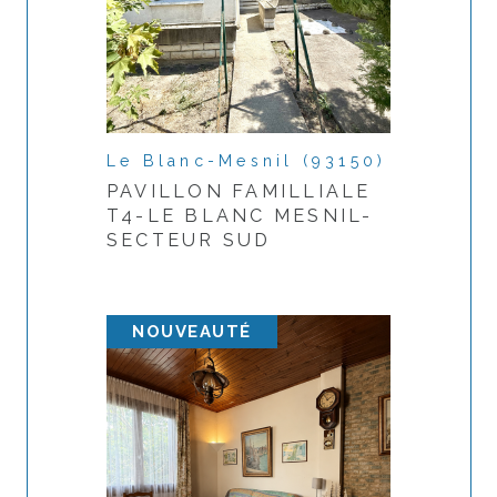
Adresse du bien *
Date de disponibilité *
Le Blanc-Mesnil (93150)
PAVILLON FAMILLIALE
T4-LE BLANC MESNIL-
Mes coordonnées
SECTEUR SUD
Nom et prénom *
NOUVEAUTÉ
Téléphone *
Adresse email *